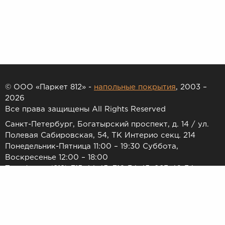
© ООО «Паркет 812» -
напольные покрытия
, 2003 –
2026
Все права защищены All Rights Reserved
Санкт-Петербург, Богатырский проспект, д. 14 / ул.
Полевая Сабировская, 54, ТК Интерио секц. 214
Понедельник-Пятница 11:00 – 19:30 Суббота,
Воскресенье 12:00 – 18:00
Телефоны: (812) 715-44-45, 716-34-45, 983-46-34
E-mail:
7154445@list.ru
Принимаем к оплате: