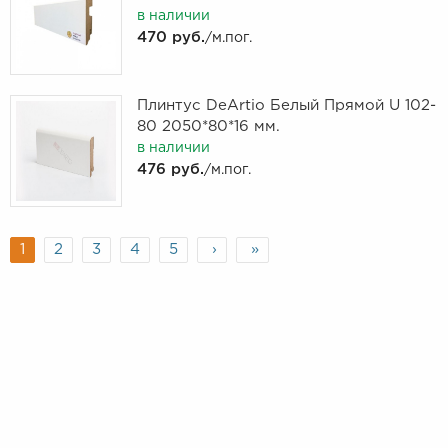
в наличии
470 руб.
/м.пог.
Плинтус DeArtio Белый Прямой U 102-
80 2050*80*16 мм.
в наличии
476 руб.
/м.пог.
1
2
3
4
5
›
»