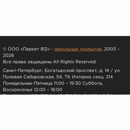
© ООО «Паркет 812» -
напольные покрытия
, 2003 –
2026
Все права защищены All Rights Reserved
Санкт-Петербург, Богатырский проспект, д. 14 / ул.
Полевая Сабировская, 54, ТК Интерио секц. 214
Понедельник-Пятница 11:00 – 19:30 Суббота,
Воскресенье 12:00 – 18:00
Телефоны: (812) 715-44-45, 716-34-45, 983-46-34
E-mail:
7154445@list.ru
Принимаем к оплате: