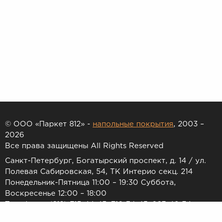
© ООО «Паркет 812» -
напольные покрытия
, 2003 –
2026
Все права защищены All Rights Reserved
Санкт-Петербург, Богатырский проспект, д. 14 / ул.
Полевая Сабировская, 54, ТК Интерио секц. 214
Понедельник-Пятница 11:00 – 19:30 Суббота,
Воскресенье 12:00 – 18:00
Телефоны: (812) 715-44-45, 716-34-45, 983-46-34
E-mail:
7154445@list.ru