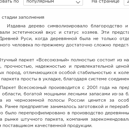
овать по
популярным
На странице
а стадии заполнения
 дерево символизировало благородство и ста
вали эстетический вкус и статус хозяев. Эти предст
Древней Руси, когда деревянной была не только отде
ного человека по-прежнему достаточно сложно предст
 паркет «Всесоюзный» полностью состоит из натур
, прочностью, надежностью и привлекательной ценой
ых пород, отличающихся особой стабильностью к коле
 паркета просты в укладке, благодаря системе соединен
Всесоюзный производится с 2001 года на предпр
 области, богатой мощными лесными запасами из-за б
на из черноземной полосы России ценится за осо
а. Ранее предприятие занималось заготовкой и перера
го было перепрофилировано в производство деревянных
а рынке штучного паркета, компания зарекомендовал
 поставщиком качественной продукции.