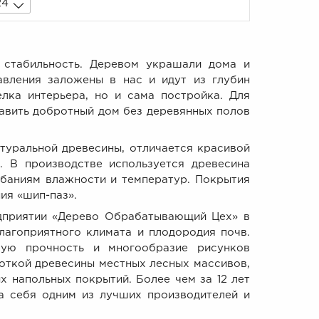
24
бильность. Деревом украшали дома и
авления заложены в нас и идут из глубин
лка интерьера, но и сама постройка. Для
авить добротный дом без деревянных полов
альной древесины, отличается красивой
. В производстве используется древесина
баниям влажности и температур. Покрытия
ия «шип-паз».
иятии «Дерево Обрабатывающий Цех» в
лагоприятного климата и плодородия почв.
бую прочность и многообразие рисунков
боткой древесины местных лесных массивов,
 напольных покрытий. Более чем за 12 лет
а себя одним из лучших производителей и