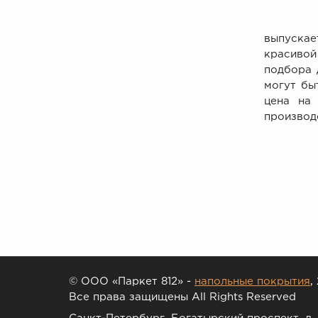
По прав
выпускае
красивой
подбора 
могут бы
цена на
производ
© ООО «Паркет 812» -
напольные покрытия
,
Все права защищены All Rights Reserved