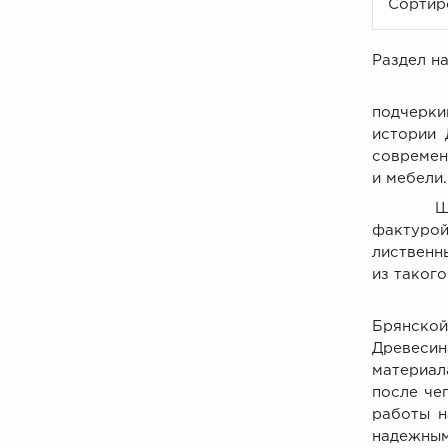
Сортир
Раздел н
Издавна
подчерки
истории 
современ
и мебели.
Штучный
фактурой
лиственн
из такого
Паркет 
Брянской
Древеси
материал
после че
работы н
надежным