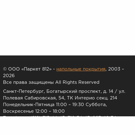
© ООО «Паркет 812» -
напольные покрытия
, 2003 –
2026
Все права защищены All Rights Reserved
Санкт-Петербург, Богатырский проспект, д. 14 / ул.
Полевая Сабировская, 54, ТК Интерио секц. 214
Понедельник-Пятница 11:00 – 19:30 Суббота,
Воскресенье 12:00 – 18:00
Телефоны: (812) 715-44-45, 716-34-45, 983-46-34
E-mail:
7154445@list.ru
Принимаем к оплате: