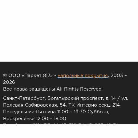
© ООО «Паркет 812» -
напольные покрытия
, 2003 –
2026
Все права защищены All Rights Reserved
Санкт-Петербург, Богатырский проспект, д. 14 / ул.
Полевая Сабировская, 54, ТК Интерио секц. 214
Понедельник-Пятница 11:00 – 19:30 Суббота,
Воскресенье 12:00 – 18:00
Телефоны: (812) 715-44-45, 716-34-45, 983-46-34
E-mail:
7154445@list.ru