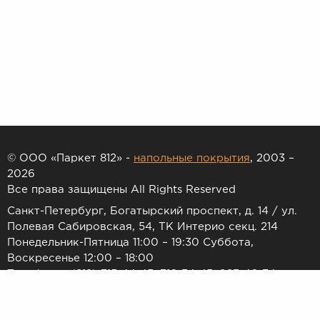
© ООО «Паркет 812» -
напольные покрытия
, 2003 –
2026
Все права защищены All Rights Reserved
Санкт-Петербург, Богатырский проспект, д. 14 / ул.
Полевая Сабировская, 54, ТК Интерио секц. 214
Понедельник-Пятница 11:00 – 19:30 Суббота,
Воскресенье 12:00 – 18:00
Телефоны: (812) 715-44-45, 716-34-45, 983-46-34
E-mail:
7154445@list.ru
Принимаем к оплате: