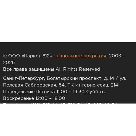
© ООО «Паркет 812» -
напольные покрытия
, 2003 –
2026
Все права защищены All Rights Reserved
Санкт-Петербург, Богатырский проспект, д. 14 / ул.
Полевая Сабировская, 54, ТК Интерио секц. 214
Понедельник-Пятница 11:00 – 19:30 Суббота,
Воскресенье 12:00 – 18:00
Телефоны: (812) 715-44-45, 716-34-45, 983-46-34
E-mail:
7154445@list.ru
Принимаем к оплате: