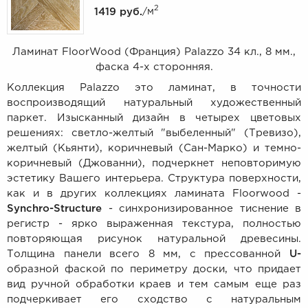
2
1419 руб.
/м
Ламинат FloorWood (Франция) Palazzo 34 кл., 8 мм.,
фаска 4-х сторонняя.
Коллекция Palazzo это ламинат, в точности
воспроизводящий натуральный художественный
паркет. Изысканный дизайн в четырех цветовых
решениях: светло-желтый "выбеленный" (Тревизо),
желтый (Кьянти), коричневый (Сан-Марко) и темно-
коричневый (Джованни), подчеркнет неповторимую
эстетику Вашего интерьера. Структура поверхности,
как и в других коллекциях ламината Floorwood -
Synchro-Structure
- синхронизированное тиснение в
регистр - ярко выраженная текстура, полностью
повторяющая рисунок натуральной древесины.
Толщина панели всего 8 мм, с прессованной
U
-
образной фаской по периметру доски, что придает
вид ручной обработки краев и тем самым еще раз
подчеркивает его сходство с натуральным