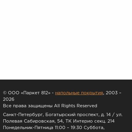
© ООО «Паркет 812» -
напольные покрытия
, 2003 –
2026
Все права защищены All Rights Reserved
Санкт-Петербург, Богатырский проспект, д. 14 / ул.
Полевая Сабировская, 54, ТК Интерио секц. 214
Понедельник-Пятница 11:00 – 19:30 Суббота,