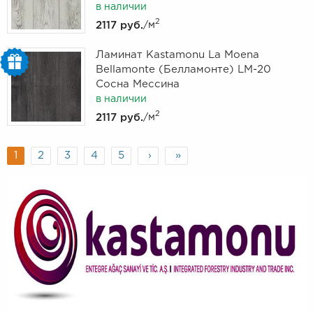
в наличии
2
2117 руб.
/м
Ламинат Kastamonu La Moena
Bellamonte (Белламонте) LM-20
Сосна Мессина
в наличии
2
2117 руб.
/м
1
2
3
4
5
›
»