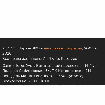
© ООО «Паркет 812» -
напольные покрытия
, 2003 –
2026
Все права защищены All Rights Reserved
Санкт-Петербург, Богатырский проспект, д. 14 / ул.
Полевая Сабировская, 54, ТК Интерио секц. 214
Понедельник-Пятница 11:00 – 19:30 Суббота,
Воскресенье 12:00 – 18:00
Телефоны: (812) 715-44-45, 716-34-45, 983-46-34
E-mail:
7154445@list.ru
Принимаем к оплате: