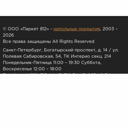
© ООО «Паркет 812» -
напольные покрытия
, 2003 –
2026
Все права защищены All Rights Reserved
Санкт-Петербург, Богатырский проспект, д. 14 / ул.
Полевая Сабировская, 54, ТК Интерио секц. 214
Понедельник-Пятница 11:00 – 19:30 Суббота,
Воскресенье 12:00 – 18:00
Телефоны: (812) 715-44-45, 716-34-45, 983-46-34
E-mail:
7154445@list.ru
Принимаем к оплате:
Товар и его необходимое количество резервируется только
после обработки Заказа Пользователя операционным отделом
в течение 1-2 дней. Актуальность наличия и цен уточняется
менеджером и подтверждается направлением электронного