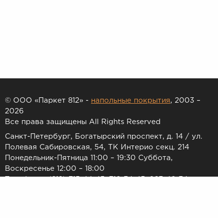
© ООО «Паркет 812» -
напольные покрытия
, 2003 –
2026
Все права защищены All Rights Reserved
Санкт-Петербург, Богатырский проспект, д. 14 / ул.
Полевая Сабировская, 54, ТК Интерио секц. 214
Понедельник-Пятница 11:00 – 19:30 Суббота,
Воскресенье 12:00 – 18:00
Телефоны: (812) 715-44-45, 716-34-45, 983-46-34
E-mail:
7154445@list.ru
Принимаем к оплате: