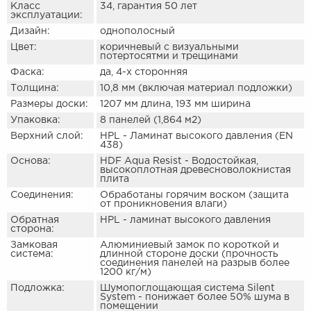
Класс
34, гарантия 50 лет
эксплуатации:
Дизайн:
однополосный
Цвет:
коричневый с визуальными
потертосятми и трещинами
Фаска:
да, 4-х сторонняя
Толщина:
10,8 мм (включая материал подложки)
Размеры доски:
1207 мм длина, 193 мм ширина
Упаковка:
8 панелей (1,864 м2)
Верхний слой:
HPL - Ламинат высокого давления (EN
438)
Основа:
HDF Aqua Resist - Водостойкая,
высокоплотная древесноволокнистая
плита
Соединения:
Обработаны горячим воском (защита
от проникновения влаги)
Обратная
HPL - ламинат высокого давления
сторона:
Замковая
Aлюминиевый замок по короткой и
система:
длинной стороне доски (прочность
соединения панелей на разрыв более
1200 кг/м)
Подложка:
Шумопоглощающая система Silent
System - понижает более 50% шума в
помещении