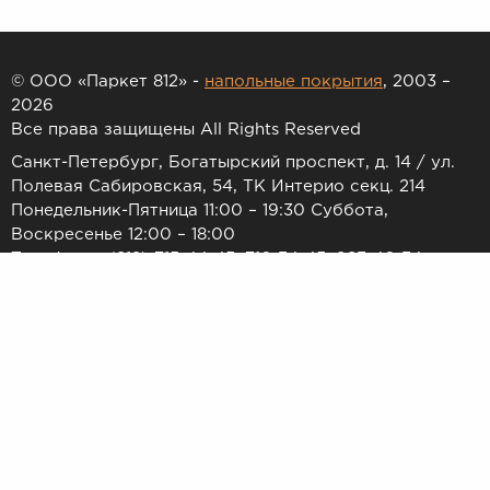
© ООО «Паркет 812» -
напольные покрытия
, 2003 –
2026
Все права защищены All Rights Reserved
Санкт-Петербург, Богатырский проспект, д. 14 / ул.
Полевая Сабировская, 54, ТК Интерио секц. 214
Понедельник-Пятница 11:00 – 19:30 Суббота,
Воскресенье 12:00 – 18:00
Телефоны: (812) 715-44-45, 716-34-45, 983-46-34
E-mail:
7154445@list.ru
Принимаем к оплате:
Товар и его необходимое количество резервируется только
после обработки Заказа Пользователя операционным отделом
в течение 1-2 дней. Актуальность наличия и цен уточняется
менеджером и подтверждается направлением электронного
письма или по телефону с указанием номера заказа. Товарные
предложения на сайте не являются публичной офертой.