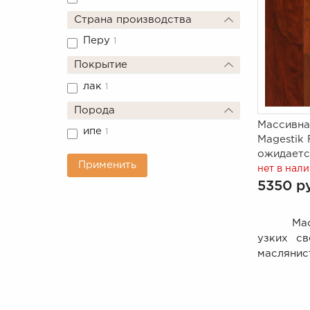
Страна производства
Перу
1
Покрытие
лак
1
Порода
Массивна
ипе
1
Magestik 
ожидаетс
Применить
нет в нал
5350 р
Массив и
узких св
маслянис