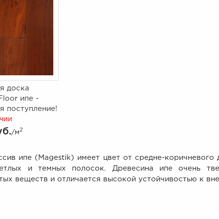
я доска
Floor ипе -
я поступление!
ичии
уб.
2
/м
пе (Magestik) имеет цвет от средне-коричневого д
етлых и темных полосок. Древесина ипе очень тве
тых веществ и отличается высокой устойчивостью к вн