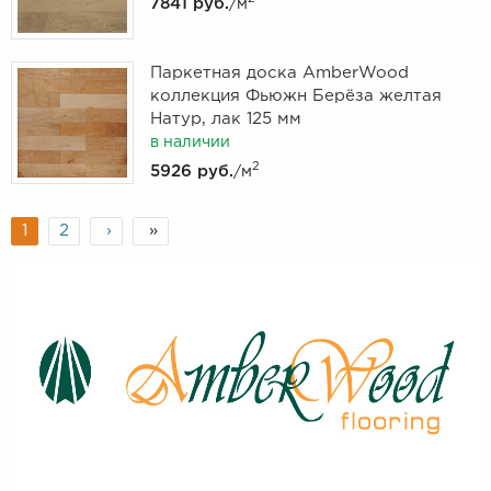
7841 руб.
/м
Паркетная доска AmberWood
коллекция Фьюжн Берёза желтая
Натур, лак 125 мм
в наличии
2
5926 руб.
/м
1
2
›
»