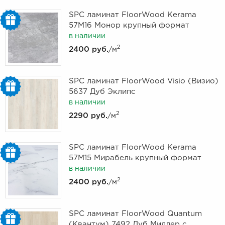
SPC ламинат FloorWood Kerama
57М16 Монор крупный формат
в наличии
2
2400 руб.
/м
SPC ламинат FloorWood Visio (Визио)
5637 Дуб Эклипс
в наличии
2
2290 руб.
/м
SPC ламинат FloorWood Kerama
57М15 Мирабель крупный формат
в наличии
2
2400 руб.
/м
SPC ламинат FloorWood Quantum
(Квантум) 7492 Дуб Миллер с