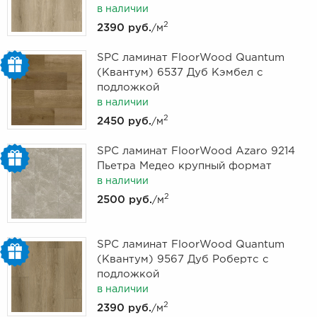
в наличии
2
2390 руб.
/м
SPC ламинат FloorWood Quantum
(Квантум) 6537 Дуб Кэмбел с
подложкой
в наличии
2
2450 руб.
/м
SPC ламинат FloorWood Azaro 9214
Пьетра Медео крупный формат
в наличии
2
2500 руб.
/м
SPC ламинат FloorWood Quantum
(Квантум) 9567 Дуб Робертс с
подложкой
в наличии
2
2390 руб.
/м