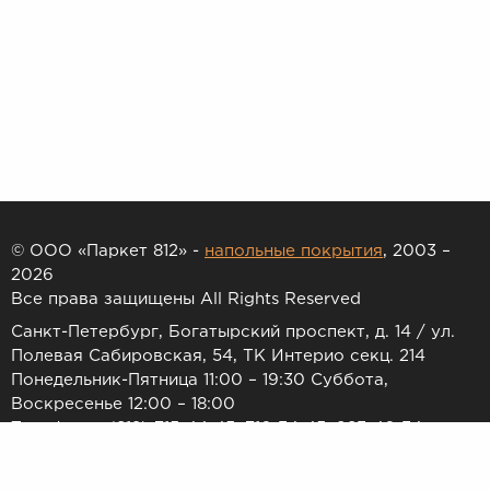
© ООО «Паркет 812» -
напольные покрытия
, 2003 –
2026
Все права защищены All Rights Reserved
Санкт-Петербург, Богатырский проспект, д. 14 / ул.
Полевая Сабировская, 54, ТК Интерио секц. 214
Понедельник-Пятница 11:00 – 19:30 Суббота,
Воскресенье 12:00 – 18:00
Телефоны: (812) 715-44-45, 716-34-45, 983-46-34
E-mail:
7154445@list.ru
Принимаем к оплате: