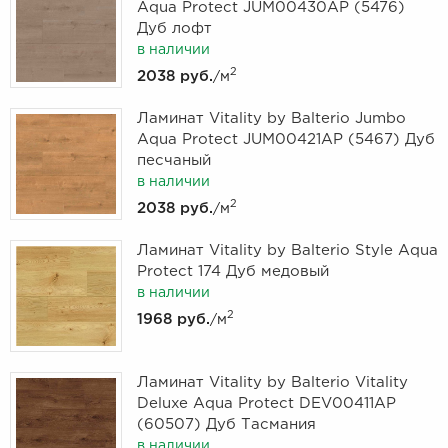
Aqua Protect JUM00430AP (5476)
Дуб лофт
в наличии
2
2038 руб.
/м
Ламинат Vitality by Balterio Jumbo
Aqua Protect JUM00421AP (5467) Дуб
песчаный
в наличии
2
2038 руб.
/м
Ламинат Vitality by Balterio Style Aqua
Protect 174 Дуб медовый
в наличии
2
1968 руб.
/м
Ламинат Vitality by Balterio Vitality
Deluxe Aqua Protect DEV00411AP
(60507) Дуб Тасмания
в наличии