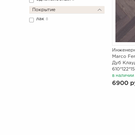
Покрытие
лак
8
Инженерн
Marco Fer
Дуб Клау
610*122*15
в наличии
6900 р