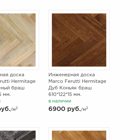
ная доска
Инженерная доска
rutti Hermitage
Marco Ferutti Hermitage
еный браш
Дуб Коньяк браш
5 мм.
610*122*15 мм.
и
в наличии
уб.
6900 руб.
2
2
/м
/м