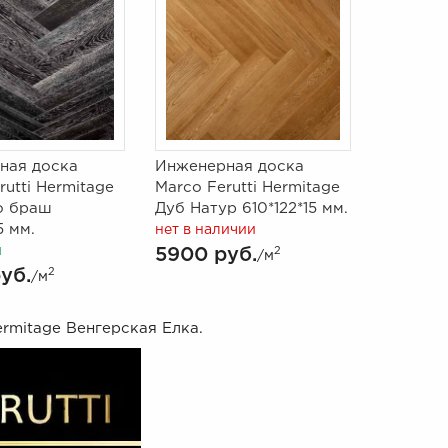
ная доска
Инженерная доска
rutti Hermitage
Marco Ferutti Hermitage
о браш
Дуб Натур 610*122*15 мм.
5 мм.
нет в наличии
и
5900 руб.
2
/м
уб.
2
/м
rmitage Венгерская Елка.