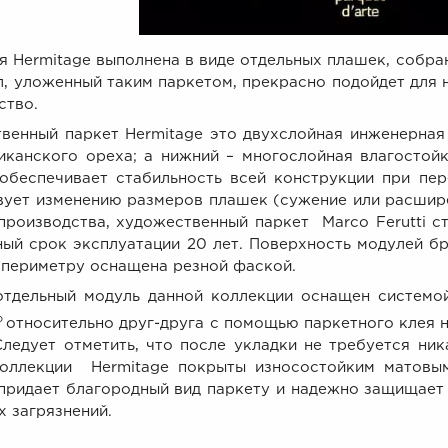
я Hermitage выполнена в виде отдельных плашек, собра
л, уложенный таким паркетом, прекрасно подойдет для
ство.
венный паркет Hermitage это двухслойная инженерная 
иканского ореха; а нижний – многослойная влагостой
обеспечивает стабильность всей конструкции при пер
вует изменению размеров плашек (сужение или расшире
производства, художественный паркет Marco Ferutti с
ный срок эксплуатации 20 лет. Поверхность модулей 
о периметру оснащена резной фаской.
тдельный модуль данной коллекции оснащен системой
о
относительно друг-друга с помощью паркетного клея 
Следует отметить, что после укладки не требуется ни
оллекции Hermitage покрыты износостойким матовым
придает благородный вид паркету и надежно защищает 
х загрязнений.