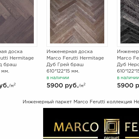
ая доска
Инженерная доска
Инженер
utti Hermitage
Marco Ferutti Hermitage
Marco Fe
д браш
Дуб Грей браш
Дуб Нер
 мм.
610*122*15 мм.
610*122*1
в наличии
в наличи
уб.
5900 руб.
5900 р
2
2
/м
/м
Инженерный паркет Marco Ferutti коллекция He