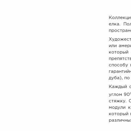
Коллекци
елка.
По
простран
Художест
или амер
который 
препятст
способу 
гарантий
дуба), п
Каждый о
углом 90
стяжку. 
модули к
который 
различны