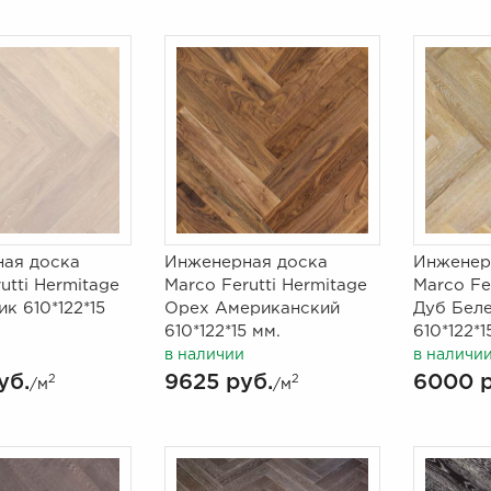
ая доска
Инженерная доска
Инженер
utti Hermitage
Marco Ferutti Hermitage
Marco Fe
к 610*122*15
Орех Американский
Дуб Бел
610*122*15 мм.
610*122*1
в наличии
в наличи
уб.
9625 руб.
6000 р
2
2
/м
/м