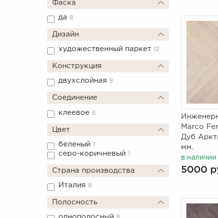
Фаска
да
8
Дизайн
художественный паркет
12
Конструкция
двухслойная
8
Соединение
клеевое
8
Инженерн
Marco Fer
Цвет
Дуб Аркти
беленый
1
мм.
серо-коричневый
1
в наличии
5000 р
Страна производства
Италия
8
Полосность
однополосный
8