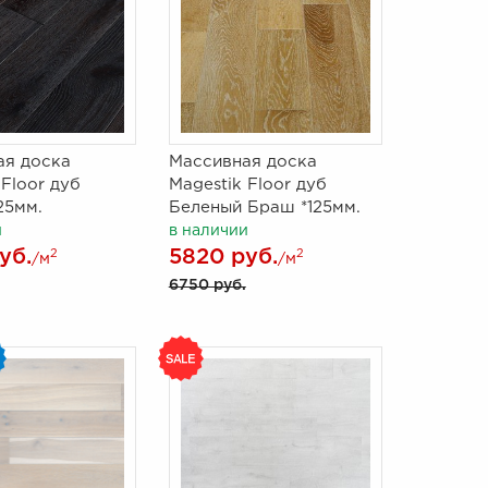
ая доска
Массивная доска
 Floor дуб
Magestik Floor дуб
25мм.
Беленый Браш *125мм.
и
в наличии
уб.
5820 руб.
2
2
/м
/м
6750 руб.