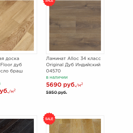
ая доска
Ламинат Alloc 34 класс
 Floor дуб
Original Дуб Индийский
асло браш
04570
в наличии
и
5690 руб.
2
/м
уб.
2
/м
5950 руб.