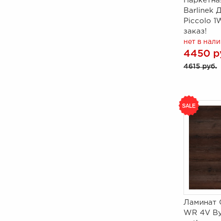
Паркетна
Barlinek 
Piccolo 1
заказ!
нет в нал
4450 р
4615 руб.
Ламинат C
WR 4V Ву