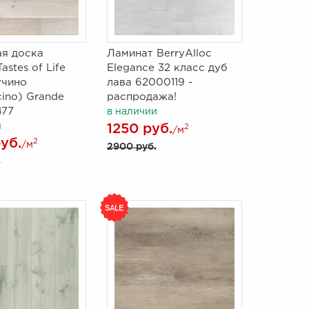
я доска
Ламинат BerryAlloc
Tastes of Life
Elegance 32 класс дуб
учино
лава 62000119 -
ino) Grande
распродажа!
77
в наличии
и
1250 руб.
2
/м
уб.
2
/м
2900 руб.
.