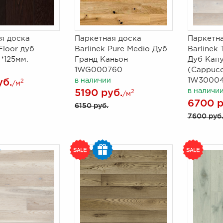
я доска
Паркетная доска
Паркетна
Floor дуб
Barlinek Pure Medio Дуб
Barlinek 
*125мм.
Гранд Каньон
Дуб Кап
1WG000760
(Cappucc
1W30004
в наличии
уб.
2
/м
в наличи
5190 руб.
2
/м
6700 р
6150 руб.
7600 руб