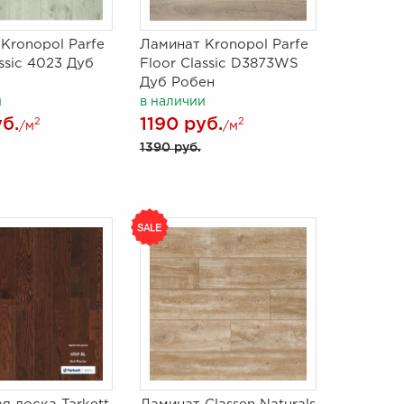
Kronopol Parfe
Ламинат Kronopol Parfe
assic 4023 Дуб
Floor Classic D3873WS
Дуб Робен
и
в наличии
уб.
1190 руб.
2
2
/м
/м
1390 руб.