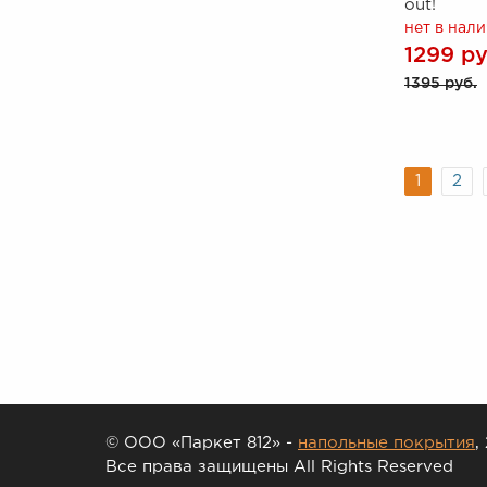
out!
нет в нал
1299 ру
1395 руб.
1
2
© ООО «Паркет 812» -
напольные покрытия
,
Все права защищены All Rights Reserved