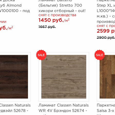
я доска
Ламинат Balterio
Паркетна
Дуб Almond
(Бельгия) Stretto 700
Step XL 
W1000100 - под
хикори отборный - out!
L1000*140
снят с производства
м.кв.) - 
1450 руб.
2
/м
производ
ичии
снят с пр
1667 руб.
уб.
2
/м
2599 р
2900 руб
lassen Naturals
Ламинат Classen Naturals
Паркетна
двэйл 52678 -
WR 4V Брэндон 52674 -
Salsa 3-х