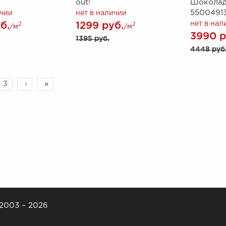
out!
Шоколад
550049131
ичии
нет в наличии
нет в нал
б.
1299 руб.
2
2
/м
/м
3990 р
1395 руб.
4448 руб
3
›
»
 2003 – 2026