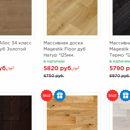
lloc 34 класс
Массивная доска
Массивн
Дуб Золотой
Magestik Floor дуб
Magestik
Натур *125мм.
Термо *1
в наличии
в наличи
уб.
5820 руб.
5790 р
2
2
/м
/м
6750 руб.
6970 руб.