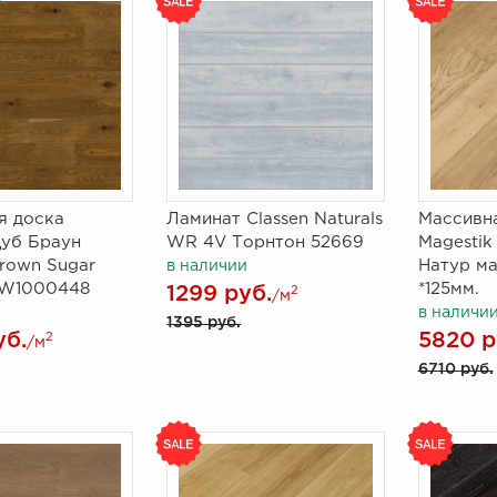
я доска
Ламинат Classen Naturals
Массивн
Дуб Браун
WR 4V Торнтон 52669
Magestik
rown Sugar
Натур м
в наличии
 1W1000448
*125мм.
1299 руб.
2
/м
в наличи
1395 руб.
уб.
5820 р
2
/м
6710 руб.