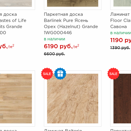
я доска
Паркетная доска
Ламинат 
astes of Life
Barlinek Pure Ясень
Floor Cl
its Grande
Орех (Hazelnut) Grande
Савона
00
1WG000446
в наличи
в наличии
1190 р
уб.
6190 руб.
2
2
/м
/м
1390 руб.
6600 руб.