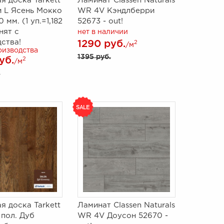
я доска Tarkett
Ламинат Classen Naturals
и L Ясень Мокко
WR 4V Кэндлберри
 мм. (1 уп.=1,182
52673 - out!
снят с
нет в наличии
ства!
1290 руб.
2
/м
оизводства
1395 руб.
уб.
2
/м
.
я доска Tarkett
Ламинат Classen Naturals
 пол. Дуб
WR 4V Доусон 52670 -