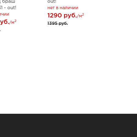
 браш
out!
 - out!
нет в наличии
ичии
1290 руб.
2
/м
уб.
2
/м
1395 руб.
.