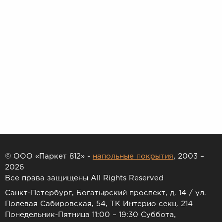
© ООО «Паркет 812» -
напольные покрытия
, 2003 –
2026
Все права защищены All Rights Reserved
Санкт-Петербург, Богатырский проспект, д. 14 / ул.
Полевая Сабировская, 54, ТК Интерио секц. 214
Понедельник-Пятница 11:00 – 19:30 Суббота,