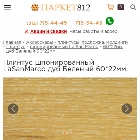
0
715-44-45
716-34-45
(812)
Акции и скидки
Часы работы и адрес
Главная
-
Аксессуары - плинтусы, подложка, молдинги
-
Плинтус
-
шпонированный La San Marco
-
60*22мм.
- дуб Беленый 60*22мм.
Плинтус шпонированный
LaSanMarco дуб Беленый 60*22мм.