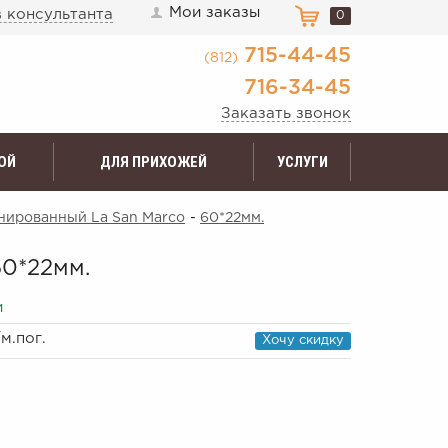
Мои заказы
 консультанта
0
715-44-45
(812)
716-34-45
Заказать звонок
ОЙ
ДЛЯ ПРИХОЖЕЙ
УСЛУГИ
ированный La San Marco
-
60*22мм.
0*22мм.
и
/м.пог.
Хочу скидку