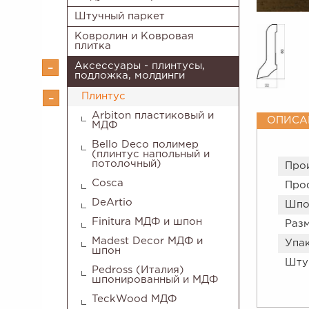
Штучный паркет
Ковролин и Ковровая
плитка
Аксессуары - плинтусы,
подложка, молдинги
Плинтус
Arbiton пластиковый и
ОПИСА
МДФ
Bello Deco полимер
(плинтус напольный и
потолочный)
Про
Cosca
Про
DeArtio
Шпо
Finitura МДФ и шпон
Разм
Madest Decor МДФ и
Упа
шпон
Штук
Pedross (Италия)
шпонированный и МДФ
TeckWood МДФ