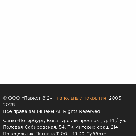
© ООО «Паркет 812» -
напольные покрытия
, 2003 –
2026
Все права защищены All Rights Reserved
Санкт-Петербург, Богатырский проспект, д. 14 / ул.
Полевая Сабировская, 54, ТК Интерио секц. 214
Понедельник-Пятница 11:00 – 19:30 Суббота,