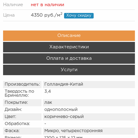
Наличие
нет в наличии
2
Цена
4350 руб.
/м
Хочу скидку
Описание
Характеристики
Оплата и доставка
Услуги
Производитель:
Голландия-Китай
Твердость по
3,4
Бринеллю:
Покрытие:
лак
Дизайн:
однополосный
Цвет:
коричнево-серый
Обработка:
-
Фаска:
Микро, четырехсторонняя