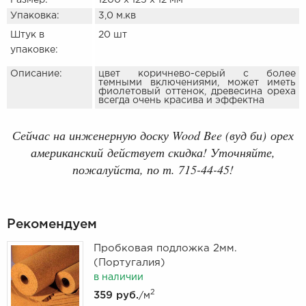
Размер:
1200 х 125 х 12 мм
Упаковка:
3,0 м.кв
Штук в
20 шт
упаковке:
Описание:
цвет коричнево-серый с более
темными включениями, может иметь
фиолетовый оттенок, древесина ореха
всегда очень красива и эффектна
Сейчас на инженерную доску Wood Bee (вуд би) орех
американский действует скидка! Уточняйте,
пожалуйста, по т. 715-44-45!
Рекомендуем
Пробковая подложка 2мм.
(Португалия)
в наличии
2
359 руб.
/м