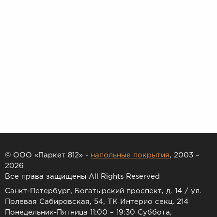
© ООО «Паркет 812» -
напольные покрытия
, 2003 –
2026
Все права защищены All Rights Reserved
Санкт-Петербург, Богатырский проспект, д. 14 / ул.
Полевая Сабировская, 54, ТК Интерио секц. 214
Понедельник-Пятница 11:00 – 19:30 Суббота,