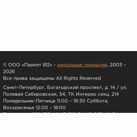
© ООО «Паркет 812» -
напольные покрытия
, 2003 –
2026
Все права защищены All Rights Reserved
Санкт-Петербург, Богатырский проспект, д. 14 / ул.
Полевая Сабировская, 54, ТК Интерио секц. 214
Понедельник-Пятница 11:00 – 19:30 Суббота,
Воскресенье 12:00 – 18:00
Телефоны: (812) 715-44-45, 716-34-45, 983-46-34
E-mail:
7154445@list.ru
Принимаем к оплате: