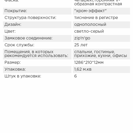
Фаска:
четырехсторонняя V-
образная контрастная
Покрытие:
"хром-эффект"
Структура поверхности:
тиснение в регистре
Дизайн:
однополосный
Цвет:
светло-серый
Замковое соединение:
zip'n'go
Срок службы:
25 лет
Помещения, в которых
спальни, гостиные,
рекомендуется использовать:
прихожие, кухни, офисы
Размер:
1286*210*12мм
Упаковка:
1,62 м.кв
Штук в упаковке:
6