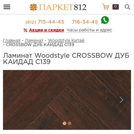
0
715-44-45
716-34-45
(812)
Акции и скидки
Часы работы и адрес
Главная
-
Ламинат
-
Woodstyle Китай
- CROSSBOW ДУБ КАИДАД C139
Ламинат Woodstyle CROSSBOW ДУБ
КАИДАД C139