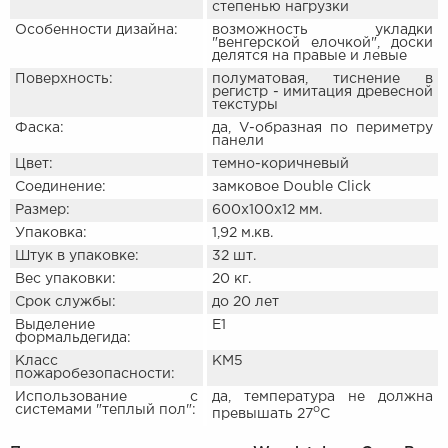
степенью нагрузки
Особенности дизайна:
возможность укладки
"венгерской елочкой", доски
делятся на правые и левые
Поверхность:
полуматовая, тиснение в
регистр - имитация древесной
текстуры
Фаска:
да, V-образная по периметру
панели
Цвет:
темно-коричневый
Соединение:
замковое
Double Click
Размер:
600х100х12 мм.
Упаковка:
1,92 м.кв.
Штук в упаковке:
32 шт.
Вес упаковки:
20 кг.
Срок службы:
до 20 лет
Выделение
E1
формальдегида:
Класс
КМ5
пожаробезопасности:
Использование с
да, температура не должна
системами "теплый пол":
o
превышать 27
C