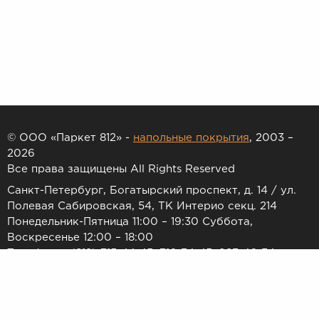
© ООО «Паркет 812» -
напольные покрытия
, 2003 –
2026
Все права защищены All Rights Reserved
Санкт-Петербург, Богатырский проспект, д. 14 / ул.
Полевая Сабировская, 54, ТК Интерио секц. 214
Понедельник-Пятница 11:00 – 19:30 Суббота,
Воскресенье 12:00 – 18:00
Телефоны: (812) 715-44-45, 716-34-45, 983-46-34
E-mail:
7154445@list.ru
Принимаем к оплате: