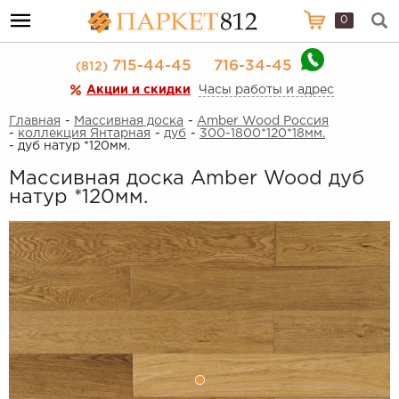
0
715-44-45
716-34-45
(812)
Акции и скидки
Часы работы и адрес
Главная
-
Массивная доска
-
Amber Wood Россия
-
коллекция Янтарная
-
дуб
-
300-1800*120*18мм.
- дуб натур *120мм.
Массивная доска Amber Wood дуб
натур *120мм.