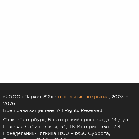
© ООО «Паркет 812» -
напольные покрытия
, 2003 –
2026
Все права защищены All Rights Reserved
Санкт-Петербург, Богатырский проспект, д. 14 / ул.
Полевая Сабировская, 54, ТК Интерио секц. 214
Понедельник-Пятница 11:00 – 19:30 Суббота,