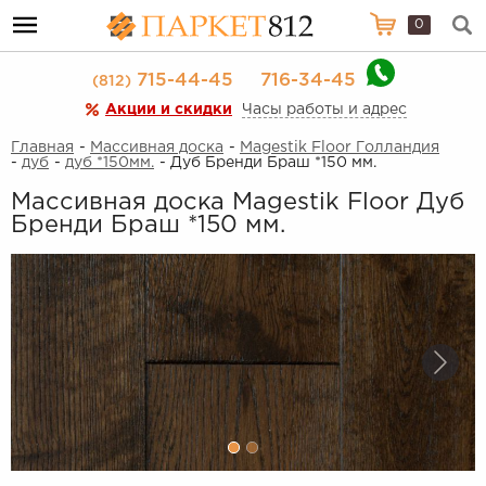
0
715-44-45
716-34-45
(812)
Акции и скидки
Часы работы и адрес
Главная
-
Массивная доска
-
Magestik Floor Голландия
-
дуб
-
дуб *150мм.
- Дуб Бренди Браш *150 мм.
Массивная доска Magestik Floor Дуб
Бренди Браш *150 мм.