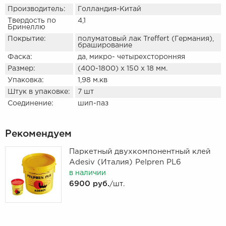
Производитель:
Голландия-Китай
Твердость по
4,1
Бринеллю
Покрытие:
полуматовый лак Treffert (Германия),
браширование
Фаска:
да, микро- четырехсторонняя
Размер:
(400-1800) х 150 х 18 мм.
Упаковка:
1,98 м.кв
Штук в упаковке:
7 шт
Соединение:
шип-паз
Рекомендуем
Паркетный двухкомпонентный клей
Adesiv (Италия) Pelpren PL6
в наличии
6900 руб.
/шт.