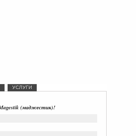
УСЛУГИ
Magestik (маджестик)!