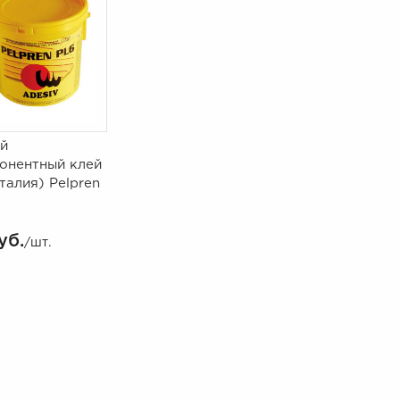
й
онентный клей
талия) Pelpren
уб.
/шт.