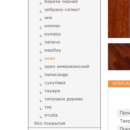
береза черная
зебрано селект
ипе
кемпас
кумару
лапачо
мербау
окан
орех американский
палисандр
сукупира
ОПИСА
тауари
тигровое дерево
тик
Про
ятоба
Тве
без покрытия
Пок