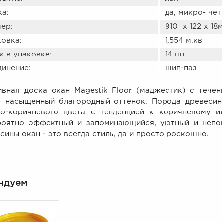
ка:
да, микро- че
ер:
910 х 122 х 18
ковка:
1,554 м.кв
 в упаковке:
14 шт
динение:
шип-паз
ивная доска окан Magestik Floor (маджестик) с тече
е насыщенный благородный оттенок. Порода древесин
но-коричневого цвета с тенденцией к коричневому и
роятно эффектный и запоминающийся, уютный и непо
сины окан - это всегда стиль, да и просто роскошно.
ндуем