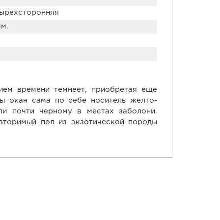
тырехсторонняя
мм.
нием времени темнеет, приобретая еще
ы окан сама по себе носитель желто-
ли почти черному в местах заболони.
вторимый пол из экзотической породы