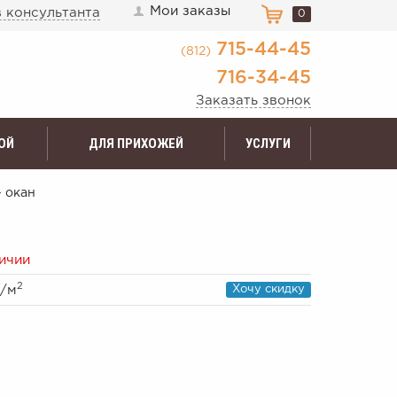
Мои заказы
 консультанта
0
715-44-45
(812)
716-34-45
Заказать звонок
ОЙ
ДЛЯ ПРИХОЖЕЙ
УСЛУГИ
- окан
личии
2
/м
Хочу скидку