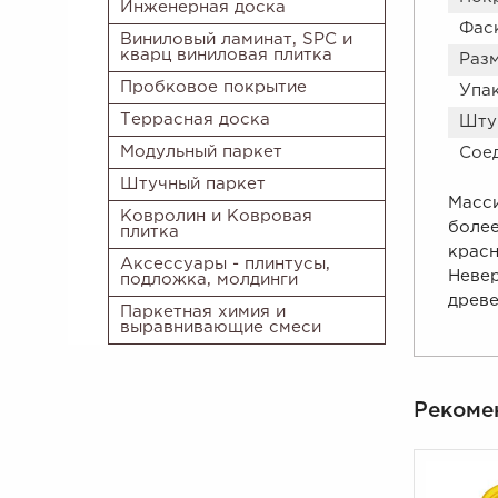
Инженерная доска
Фас
Виниловый ламинат, SPC и
кварц виниловая плитка
Разм
Пробковое покрытие
Упа
Террасная доска
Штук
Модульный паркет
Сое
Штучный паркет
Масс
Ковролин и Ковровая
боле
плитка
крас
Аксессуары - плинтусы,
Неве
подложка, молдинги
древе
Паркетная химия и
выравнивающие смеси
Рекоме