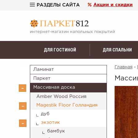
Акции и скидки
РАЗДЕЛЫ САЙТА
интернет-магазин напольных покрытий
ДЛЯ ГОСТИНОЙ
ДЛЯ СПАЛЬНИ
Главная
-
Ламинат
Массив
Паркет
Массивная доска
Amber Wood Россия
Magestik Floor Голландия
дуб
экзотик
бамбук