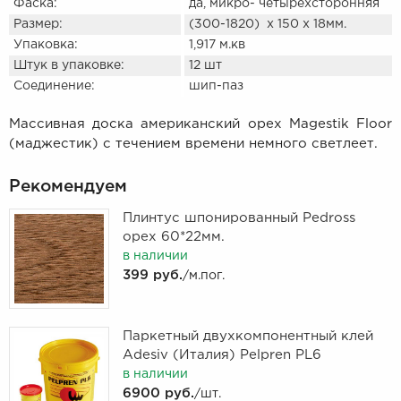
Фаска:
да, микро- четырехсторонняя
Размер:
(300-1820) х 150 х 18мм.
Упаковка:
1,917 м.кв
Штук в упаковке:
12 шт
Соединение:
шип-паз
Массивная доска американский орех Magestik Floor
(маджестик) с течением времени немного светлеет.
Рекомендуем
Плинтус шпонированный Pedross
орех 60*22мм.
в наличии
399 руб.
/м.пог.
Паркетный двухкомпонентный клей
Adesiv (Италия) Pelpren PL6
в наличии
6900 руб.
/шт.