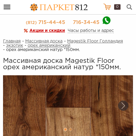
0
715-44-45
716-34-45
(812)
Акции и скидки
Часы работы и адрес
Главная
-
Массивная доска
-
Magestik Floor Голландия
-
экзотик
-
орех американский
- орех американский натур *150мм.
Массивная доска Magestik Floor
орех американский натур *150мм.