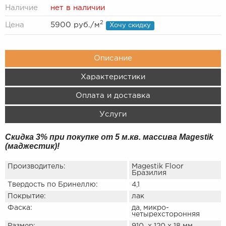
Наличие
нет в наличии
2
Цена
5900 руб.
/м
Хочу скидку
Описание
Характеристики
Оплата и доставка
Услуги
Скидка 3% при покупке от 5 м.кв. массива Magestik
(маджестик)!
Производитель:
Magestik Floor
Бразилия
Твердость по Бринеллю:
4,1
Покрытие:
лак
Фаска:
да, микро-
четырехсторонняя