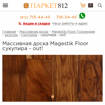
0
715-44-45
716-34-45
(812)
Акции и скидки
Часы работы и адрес
Главная
-
Массивная доска
-
Magestik Floor Голландия
-
экзотик
-
сукупира
- сукупира - out!
Массивная доска Magestik Floor
сукупира - out!