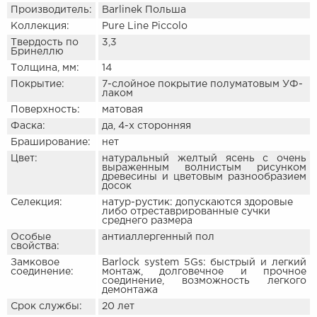
Производитель:
Barlinek Польша
Коллекция:
Pure Line Piccolo
Твердость по
3,3
Бринеллю
Толщина, мм:
14
Покрытие:
7-слойное покрытие полуматовым УФ-
лаком
Поверхность:
матовая
Фаска:
да, 4-х сторонняя
Браширование:
нет
Цвет:
натуральный желтый ясень с очень
выраженным волнистым рисунком
древесины и цветовым разнообразием
досок
Селекция:
натур-рустик: допускаются здоровые
либо отреставрированные сучки
среднего размера
Особые
антиаллергенный пол
свойства:
Замковое
Barlock system 5Gs: быстрый и легкий
соединение:
монтаж, долговечное и прочное
соединение, возможность легкого
демонтажа
Срок службы:
20 лет