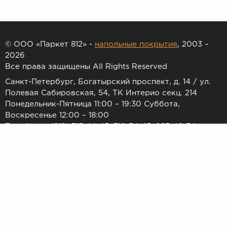
© ООО «Паркет 812» -
напольные покрытия
, 2003 –
2026
Все права защищены All Rights Reserved
Санкт-Петербург, Богатырский проспект, д. 14 / ул.
Полевая Сабировская, 54, ТК Интерио секц. 214
Понедельник-Пятница 11:00 – 19:30 Суббота,
Воскресенье 12:00 – 18:00
Телефоны: (812) 715-44-45, 716-34-45, 983-46-34
E-mail:
7154445@list.ru
Принимаем к оплате:
Товар и его необходимое количество резервируется только
после обработки Заказа Пользователя операционным отделом
в течение 1-2 дней. Актуальность наличия и цен уточняется
менеджером и подтверждается направлением электронного
письма или по телефону с указанием номера заказа. Товарные