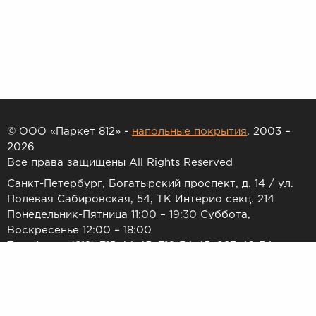
© ООО «Паркет 812» -
напольные покрытия
, 2003 –
2026
Все права защищены All Rights Reserved
Санкт-Петербург, Богатырский проспект, д. 14 / ул.
Полевая Сабировская, 54, ТК Интерио секц. 214
Понедельник-Пятница 11:00 – 19:30 Суббота,
Воскресенье 12:00 – 18:00
Телефоны: (812) 715-44-45, 716-34-45, 983-46-34
E-mail:
7154445@list.ru
Принимаем к оплате: