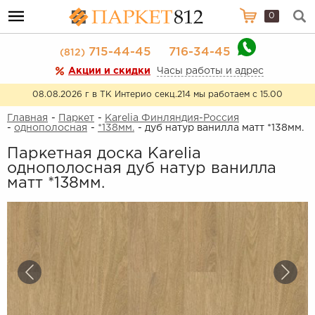
0
715-44-45
716-34-45
(812)
Акции и скидки
Часы работы и адрес
08.08.2026 г в ТК Интерио секц.214 мы работаем с 15.00
Главная
-
Паркет
-
Karelia Финляндия-Россия
-
однополосная
-
*138мм.
- дуб натур ванилла матт *138мм.
Паркетная доска Karelia
однополосная дуб натур ванилла
матт *138мм.