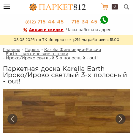
0
715-44-45
716-34-45
(812)
Акции и скидки
Часы работы и адрес
08.08.2026 г в ТК Интерио секц.214 мы работаем с 15.00
Главная
-
Паркет
-
Karelia Финляндия-Россия
-
Earth - экзотические оттенки
- Ироко/Ироко светлый 3-х полосный - out!
Паркетная доска Karelia Earth
Ироко/Ироко светлый 3-х полосный
- out!