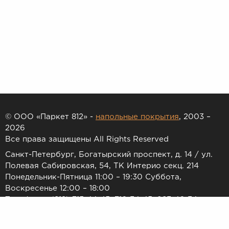
© ООО «Паркет 812» -
напольные покрытия
, 2003 –
2026
Все права защищены All Rights Reserved
Санкт-Петербург, Богатырский проспект, д. 14 / ул.
Полевая Сабировская, 54, ТК Интерио секц. 214
Понедельник-Пятница 11:00 – 19:30 Суббота,
Воскресенье 12:00 – 18:00
Телефоны: (812) 715-44-45, 716-34-45, 983-46-34
E-mail:
7154445@list.ru
Принимаем к оплате: