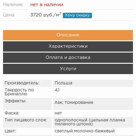
Наличие
нет в наличии
2
Цена
3720 руб.
/м
Хочу скидку
Описание
Характеристики
Оплата и доставка
Услуги
Производитель:
Польша
Твердость по
4,1
Бринеллю
Эффекты:
лак; тонирование
Фаска:
нет
Тип лицевого слоя:
однополосный (цельная планка
пиленого шпона)
Цвет:
светлый молочно-бежевый