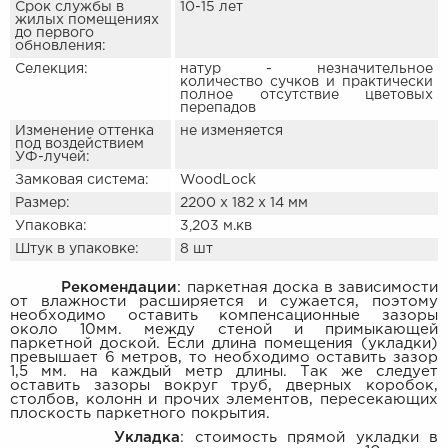
Срок службы в
10-15 лет
жилых помещениях
до первого
обновления:
Селекция:
натур - незначительное
количество сучков и практически
полное отсутствие цветовых
перепадов
Изменение оттенка
не изменяется
под воздействием
УФ-лучей:
Замковая система:
WoodLock
Размер:
2200 х 182 х 14 мм
Упаковка:
3,203 м.кв
Штук в упаковке:
8 шт
Рекомендации
: паркетная доска в зависимости
от влажности расширяется и сужается, поэтому
необходимо оставить компенсационные зазоры
около 10мм. между стеной и примыкающей
паркетной доской. Если длина помещения (укладки)
превышает 6 метров, то необходимо оставить зазор
1,5 мм. на каждый метр длины. Так же следует
оставить зазоры вокруг труб, дверных коробок,
столбов, колонн и прочих элементов, пересекающих
плоскость паркетного покрытия.
Укладка
: стоимость прямой укладки в