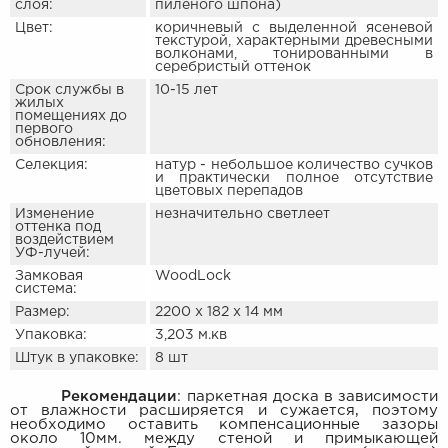
слоя:
пиленого шпона)
Цвет:
коричневый с выделенной ясеневой
текстурой, характерными древесными
волконами, тонированными в
серебристый оттенок
Срок службы в
10-15 лет
жилых
помещениях до
первого
обновления:
Селекция:
натур - небольшое количество сучков
и практически полное отсутствие
цветовых перепадов
Изменение
незначительно светлеет
оттенка под
воздействием
УФ-лучей:
Замковая
WoodLock
система:
Размер:
2200 х 182 х 14 мм
Упаковка:
3,203 м.кв
Штук в упаковке:
8 шт
Рекомендации
: паркетная доска в зависимости
от влажности расширяется и сужается, поэтому
необходимо оставить компенсационные зазоры
около 10мм. между стеной и примыкающей