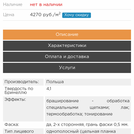
Наличие
нет в наличии
2
Цена
4270 руб.
/м
Хочу скидку
Описание
Характеристики
Оплата и доставка
Услуги
Производитель:
Польша
Твердость по
4,1
Бринеллю
Эффекты:
браширование - обработка
специальными щетками; лак;
термообработка; тонирование
Фаска:
да, 2-х сторонняя, грань фаски 0,5 мм.
Тип лицевого
однополосный (цельная планка