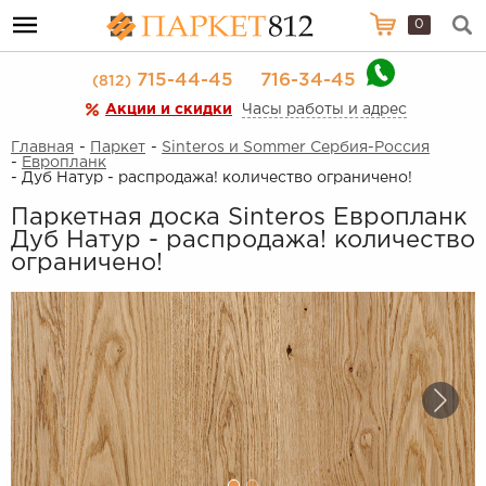
0
715-44-45
716-34-45
(812)
Акции и скидки
Часы работы и адрес
Главная
-
Паркет
-
Sinteros и Sommer Сербия-Россия
-
Европланк
- Дуб Натур - распродажа! количество ограничено!
Паркетная доска Sinteros Европланк
Дуб Натур - распродажа! количество
ограничено!