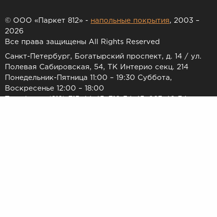
© ООО «Паркет 812» -
напольные покрытия
, 2003 –
2026
Все права защищены All Rights Reserved
Санкт-Петербург, Богатырский проспект, д. 14 / ул.
Полевая Сабировская, 54, ТК Интерио секц. 214
Понедельник-Пятница 11:00 – 19:30 Суббота,
Воскресенье 12:00 – 18:00
Телефоны: (812) 715-44-45, 716-34-45, 983-46-34
E-mail:
7154445@list.ru
Принимаем к оплате:
Товар и его необходимое количество резервируется только
после обработки Заказа Пользователя операционным отделом
в течение 1-2 дней. Актуальность наличия и цен уточняется
менеджером и подтверждается направлением электронного
письма или по телефону с указанием номера заказа. Товарные
предложения на сайте не являются публичной офертой.