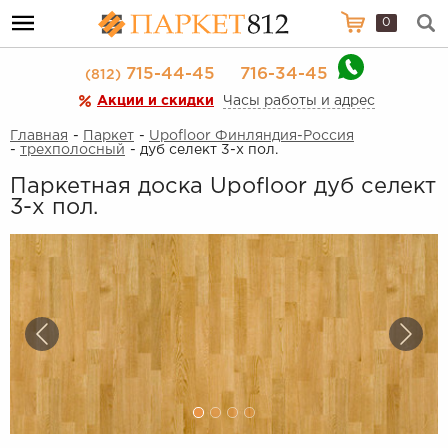
0
715-44-45
716-34-45
(812)
Акции и скидки
Часы работы и адрес
Главная
-
Паркет
-
Upofloor Финляндия-Россия
-
трехполосный
- дуб селект 3-х пол.
Паркетная доска Upofloor дуб селект
3-х пол.