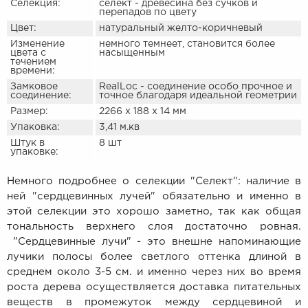
Селекция:
селект - древесина без сучков и
перепадов по цвету
Цвет:
натуральный желто-коричневый
Изменение
немного темнеет, становится более
цвета с
насыщенным
течением
времени:
Замковое
RealLoc - соединение особо прочное и
соединение:
точное благодаря идеальной геометрии
Размер:
2266 х 188 х 14 мм
Упаковка:
3,41 м.кв
Штук в
8 шт
упаковке:
Немного подробнее о селекции "Селект": наличие в
ней "сердцевинных лучей" обязательно и именно в
этой селекции это хорошо заметно, так как общая
тональность верхнего слоя достаточно ровная.
"Сердцевинные лучи" - это внешне напоминающие
лучики полосы более светлого оттенка длиной в
среднем около 3-5 см. и именно через них во время
роста дерева осуществляется доставка питательных
веществ в промежуток между сердцевиной и