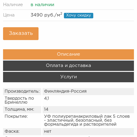
Наличие
в наличии
2
Цена
3490 руб.
/м
Хочу скидку
Заказать
Описание
Оплата и доставка
Услуги
Производитель:
Финляндия-Россия
Твердость по
4,1
Бринеллю
Толщина, мм:
14
Покрытие:
УФ полиуретанакриловый лак 5 слоев
- эластичный, безопасный, без
формальдегида и растворителей
Фаска:
нет