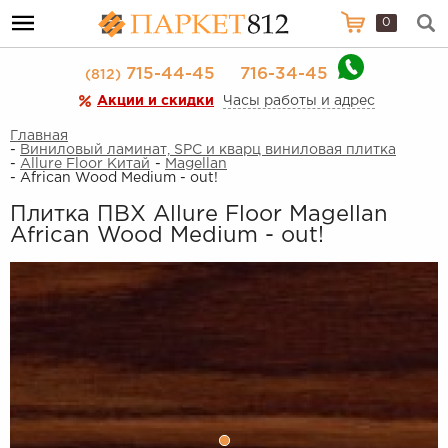
0
715-44-45
716-34-45
(812)
Акции и скидки
Часы работы и адрес
Главная
-
Виниловый ламинат, SPC и кварц виниловая плитка
-
Allure Floor Китай
-
Magellan
- African Wood Medium - out!
Плитка ПВХ Allure Floor Magellan
African Wood Medium - out!