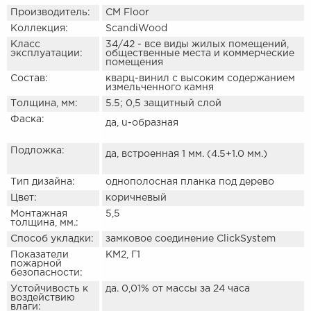
Производитель:
CM Floor
Коллекция:
ScandiWood
Класс
34/42 - все виды жилых помещений,
эксплуатации:
общественные места и коммерческие
помещения
Состав:
кварц-винил с высоким содержанием
измельченного камня
Толщина, мм:
5.5; 0,5 защитный слой
Фаска:
да, u-образная
Подложка:
да, встроенная 1 мм. (4.5+1.0 мм.)
Тип дизайна:
однополосная планка под дерево
Цвет:
коричневый
Монтажная
5,5
толщина, мм.:
Способ укладки:
замковое соединение ClickSystem
Показатели
КМ2, Г1
пожарной
безопасности:
Устойчивость к
да. 0,01% от массы за 24 часа
воздействию
влаги: