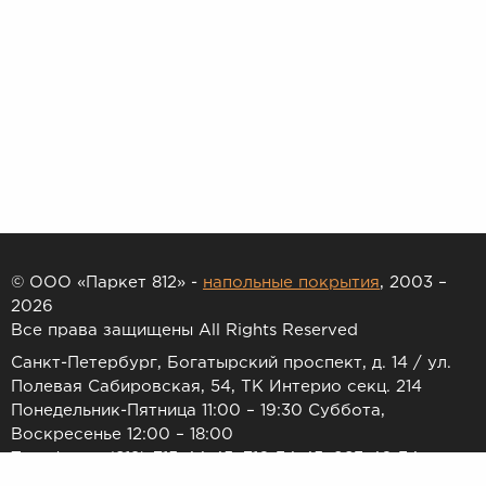
© ООО «Паркет 812» -
напольные покрытия
, 2003 –
2026
Все права защищены All Rights Reserved
Санкт-Петербург, Богатырский проспект, д. 14 / ул.
Полевая Сабировская, 54, ТК Интерио секц. 214
Понедельник-Пятница 11:00 – 19:30 Суббота,
Воскресенье 12:00 – 18:00
Телефоны: (812) 715-44-45, 716-34-45, 983-46-34
E-mail:
7154445@list.ru