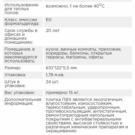
Использование
0
возможно, t не более 40
С
для теплых
полов:
Класс эмиссии
E0
формальдегида:
Срок службы в
20 лет
офисах и
домашних
помещениях:
Помещения, в
кухни, ванные комнаты, прихожие,
которых
коридоры, балконы, открытые
рекомендуется
террасы, магазины, офисы
использовать:
Размер:
610*122*5,5 мм.
Упаковка:
1,78 м.кв.
Штук в
24 шт.
упаковке:
Вес упаковки:
примерно 15 кг.
Дополнительная
плитка ПВХ является экологичным,
информация:
влагостойким, износостойким,
термостабильным, ударопрочным,
противоскользящим, антистатичным,
ремонтопригодным напольным
покрытием с антибактериальными
свойствами, высокой стойкостью к
различным химическим препаратам и
окрашиванию