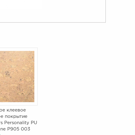
ое клеевое
ое покрытие
s Personality PU
ne P905 003