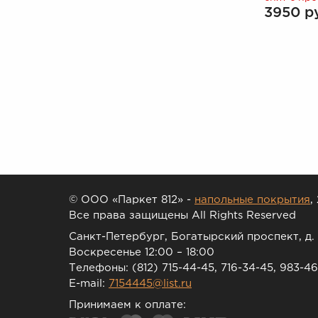
3950 р
© ООО «Паркет 812» -
напольные покрытия
,
Все права защищены All Rights Reserved
Санкт-Петербург, Богатырский проспект, д. 
Воскресенье 12:00 – 18:00
Телефоны: (812) 715-44-45, 716-34-45, 983-4
E-mail:
7154445@list.ru
Принимаем к оплате: