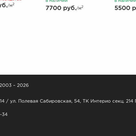
в наличии
в наличи
уб.
2
/м
7700 руб.
5500 р
2
/м
 2003 – 2026
14 / ул. Полевая Сабировская, 54, ТК Интерио секц. 214 
6-34