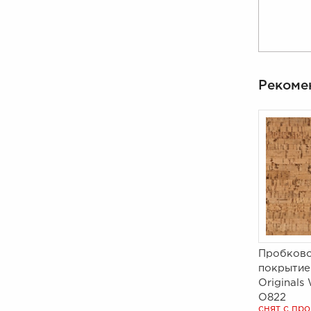
Рекоме
Пробково
покрытие
Originals
O822
снят с пр