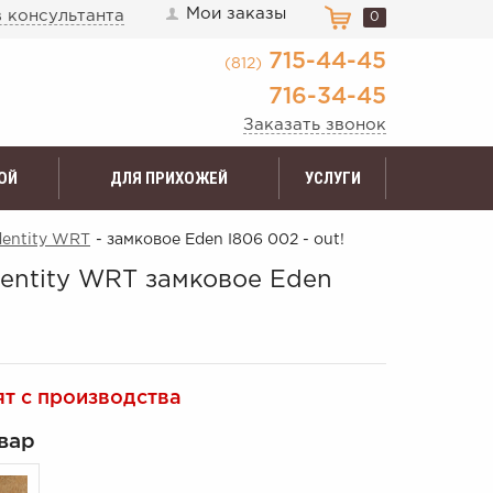
Мои заказы
 консультанта
0
715-44-45
(812)
716-34-45
Заказать звонок
ОЙ
ДЛЯ ПРИХОЖЕЙ
УСЛУГИ
dentity WRT
- замковое Eden I806 002 - out!
entity WRT замковое Eden
ят с производства
вар