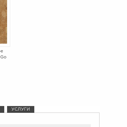
ое
 Go
УСЛУГИ