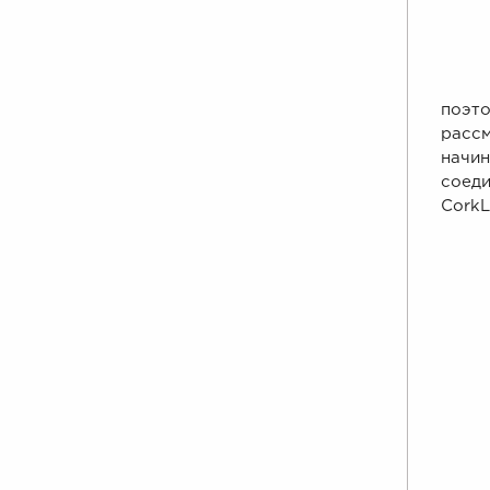
Реко
поэт
расс
начи
соед
CorkL