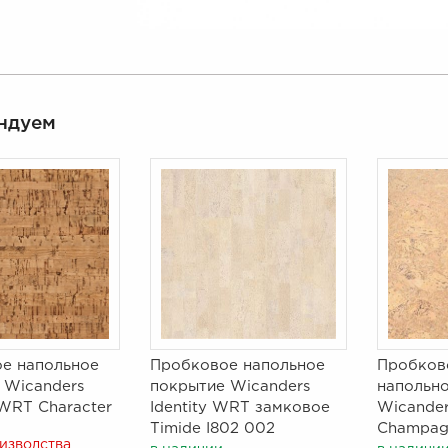
ндуем
е напольное
Пробковое напольное
Пробков
 Wicanders
покрытие Wicanders
напольн
 WRT Character
Identity WRT замковое
Wicander
Timide I802 002
Champag
оизводства