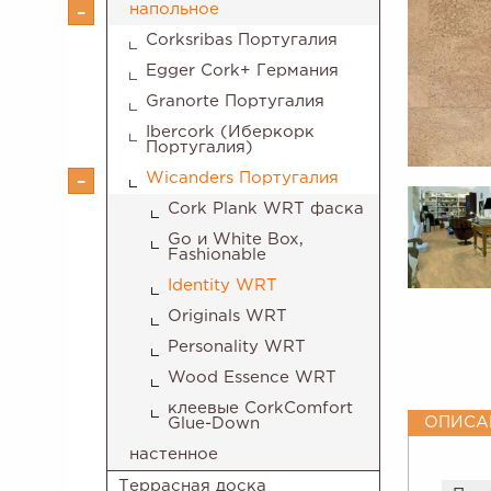
напольное
Corksribas Португалия
Egger Cork+ Германия
Granorte Португалия
Ibercork (Иберкорк
Португалия)
Wicanders Португалия
Cork Plank WRT фаска
Go и White Box,
Fashionable
Identity WRT
Originals WRT
Personality WRT
Wood Essence WRT
клеевые CorkComfort
ОПИСА
Glue-Down
настенное
Террасная доска