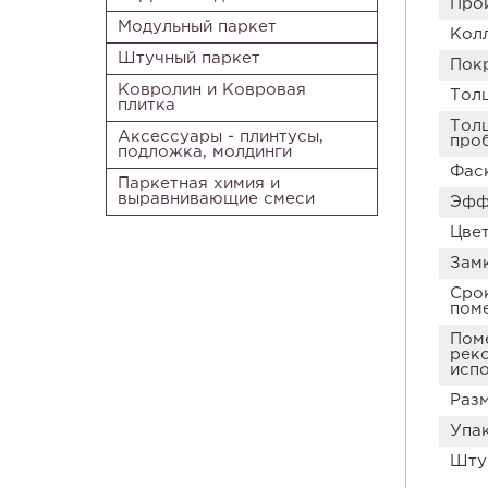
Про
Модульный паркет
Кол
Штучный паркет
Пок
Ковролин и Ковровая
Толщ
плитка
Тол
Аксессуары - плинтусы,
проб
подложка, молдинги
Фас
Паркетная химия и
выравнивающие смеси
Эфф
Цвет
Зам
Сро
пом
Пом
рек
испо
Разм
Упа
Штук