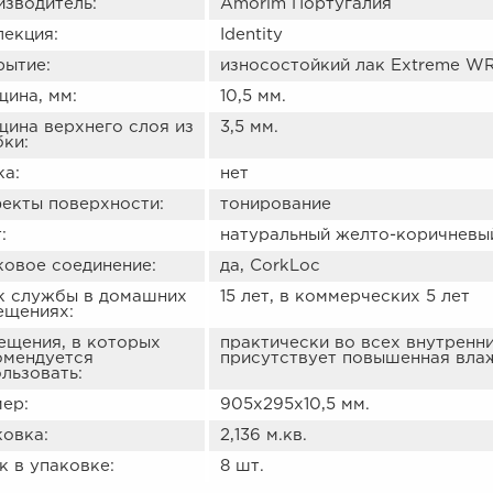
изводитель:
Amorim Португалия
лекция:
Identity
рытие:
износостойкий лак Extreme W
ина, мм:
10,5 мм.
щина верхнего слоя из
3,5 мм.
ки:
ка:
нет
екты поверхности:
тонирование
:
натуральный желто-коричневы
ковое соединение:
да, CorkLoc
к службы в домашних
15 лет, в коммерческих 5 лет
ещениях:
ещения, в которых
практически во всех внутренни
омендуется
присутствует повышенная влаж
льзовать:
ер:
905х295х10,5 мм.
ковка:
2,136 м.кв.
 в упаковке:
8 шт.