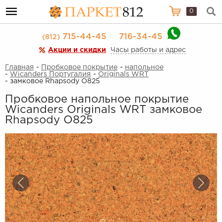
0
715-44-45
716-34-45
(812)
Акции и скидки
Часы работы и адрес
Главная
-
Пробковое покрытие
-
напольное
-
Wicanders Португалия
-
Originals WRT
- замковое Rhapsody O825
Пробковое напольное покрытие
Wicanders Originals WRT замковое
Rhapsody O825