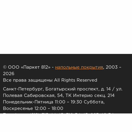
© ООО «Паркет 812» -
напольные покрытия
, 2003 –
2026
Все права защищены All Rights Reserved
Санкт-Петербург, Богатырский проспект, д. 14 / ул.
Полевая Сабировская, 54, ТК Интерио секц. 214
Понедельник-Пятница 11:00 – 19:30 Суббота,
Воскресенье 12:00 – 18:00
Телефоны: (812) 715-44-45, 716-34-45, 983-46-34
E-mail:
7154445@list.ru
Принимаем к оплате: