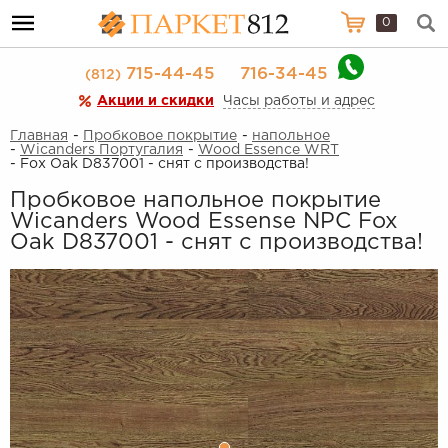
0
715-44-45
716-34-45
(812)
Акции и скидки
Часы работы и адрес
Главная
-
Пробковое покрытие
-
напольное
-
Wicanders Португалия
-
Wood Essence WRT
- Fox Oak D837001 - снят с производства!
Пробковое напольное покрытие
Wicanders Wood Essense NPC Fox
Oak D837001 - снят с производства!