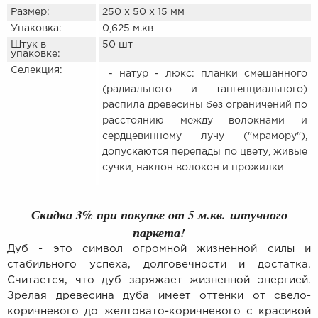
Размер:
250 х 50 х 15 мм
Упаковка:
0,625 м.кв
Штук в
50 шт
упаковке:
Селекция:
- натур - люкс: планки смешанного
(радиального и тангенциального)
распила древесины без ограничений по
расстоянию между волокнами и
сердцевинному лучу ("мрамору"),
допускаются перепады по цвету, живые
сучки, наклон волокон и прожилки
Скидка 3% при покупке от 5 м.кв. штучного
паркета!
Дуб - это символ огромной жизненной силы и
стабильного успеха, долговечности и достатка.
Считается, что дуб заряжает жизненной энергией.
Зрелая древесина дуба имеет оттенки от свело-
коричневого до желтовато-коричневого с красивой