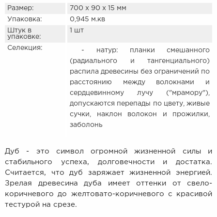
Размер:
700 х 90 х 15 мм
Упаковка:
0,945 м.кв
Штук в
1 шт
упаковке:
Селекция:
- натур: планки смешанного
(радиального и тангенциального)
распила древесины без ограничений по
расстоянию между волокнами и
сердцевинному лучу ("мрамору"),
допускаются перепады по цвету, живые
сучки, наклон волокон и прожилки,
заболонь
Дуб - это символ огромной жизненной силы и
стабильного успеха, долговечности и достатка.
Считается, что дуб заряжает жизненной энергией.
Зрелая древесина дуба имеет оттенки от свело-
коричневого до желтовато-коричневого с красивой
тестурой на срезе.