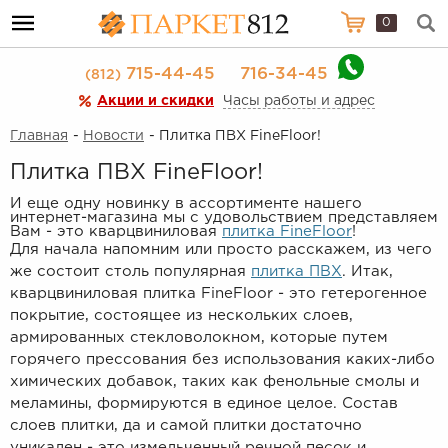
0
715-44-45
716-34-45
(812)
Акции и скидки
Часы работы и адрес
Главная
-
Новости
- Плитка ПВХ FineFloor!
Плитка ПВХ FineFloor!
И еще одну новинку в ассортименте нашего
интернет-магазина мы с удовольствием представляем
Вам - это кварцвиниловая
плитка FineFloor
!
Для начала напомним или просто расскажем, из чего
же состоит столь популярная
плитка ПВХ
. Итак,
кварцвиниловая плитка FineFloor - это гетерогенное
покрытие, состоящее из нескольких слоев,
армированных стекловолокном, которые путем
горячего прессования без использования каких-либо
химических добавок, таких как фенольные смолы и
меламины, формируются в единое целое. Состав
слоев плитки, да и самой плитки достаточно
уникален - это измельченный речной песок и