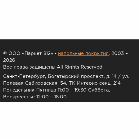
© ООО «Паркет 812» -
напольные покрытия
, 2003 –
2026
Все права защищены All Rights Reserved
Санкт-Петербург, Богатырский проспект, д. 14 / ул.
Полевая Сабировская, 54, ТК Интерио секц. 214
Понедельник-Пятница 11:00 – 19:30 Суббота,
Воскресенье 12:00 – 18:00
Телефоны: (812) 715-44-45, 716-34-45, 983-46-34
E-mail:
7154445@list.ru
Принимаем к оплате: