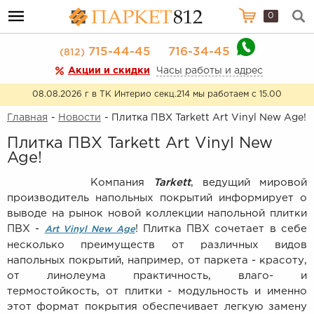
0
715-44-45
716-34-45
(812)
Акции и скидки
Часы работы и адрес
08.08.2026 г в ТК Интерио секц.214 мы работаем с 15.00
Главная
-
Новости
- Плитка ПВХ Tarkett Art Vinyl New Age!
Плитка ПВХ Tarkett Art Vinyl New
Age!
Компания
Tarkett
, ведущий мировой
производитель напольных покрытий информирует о
выводе на рынок новой коллекции напольной плитки
ПВХ -
! Плитка ПВХ сочетает в себе
Art Vinyl New Age
несколько преимуществ от различных видов
напольных покрытий, например, от паркета - красоту,
от линолеума практичность, влаго- и
термостойкость, от плитки - модульность и именно
этот формат покрытия обеспечивает легкую замену