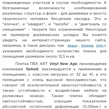
поврежденных участков в случае необходимости. А
безграничные возможности комбинирования
различных структур и форм - для дизайнера и просто
творческого человека бесценная находка. Это и
"елочка", и "квадрат", и "палуба" , и "диагональ со
смещением" - творите без ограничений! Некоторые
из примеров дизайнерских укладок Вы можете
увидеть на интернет-страницах нашего сайта,
например, в таких декорах, как
,
,
c
Space
Enigma
Orto
указанием необходимого количества планок для
помещения размером около 13,5 м.кв.
Плитка ПВХ ART
Vinyl New Age
, производимая
компанией
Tarkett
, рекомендуется к применению в
помещениях с классом нагрузки от 32 до 41, а это
помещения с очень высокой проходимостью, что
говорит об исключительной износоустойчивости, а
также устойчивости к воздействию мебели на
роликовых ножках. Также плитка обладает
светоустойчивостью, хорошим показателем
абсолютной остаточной деформации (0,06мм.) и