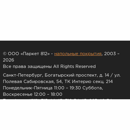
© ООО «Паркет 812» -
напольные покрытия
, 2003 –
2026
Все права защищены All Rights Reserved
Санкт-Петербург, Богатырский проспект, д. 14 / ул.
Полевая Сабировская, 54, ТК Интерио секц. 214
Понедельник-Пятница 11:00 – 19:30 Суббота,
Воскресенье 12:00 – 18:00
Телефоны: (812) 715-44-45, 716-34-45, 983-46-34
E-mail:
7154445@list.ru
Принимаем к оплате: